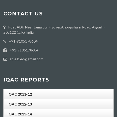
CONTACT US
Post ADF, Near Jamalpur Flyover,Anoopshahr Road, Aligarh-
202122 (U.P.) India
‪+91-9105178604
+91-9105178604
abie.b.ed@gmail.com
IQAC REPORTS
IQAC 2011-12
IQAC 2012-13
IQAC 2013-14