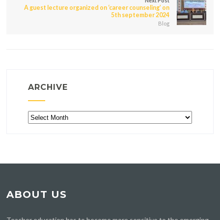
Next Post
A guest lecture organized on ‘career counseling’ on
5th september 2024
Blog
ARCHIVE
Archive
ABOUT US
Teacher education has to become more sensitive to the emerging